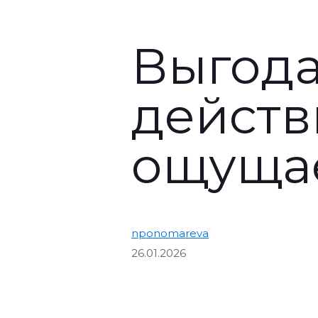
Выгода
действ
ощуща
nponomareva
26.01.2026