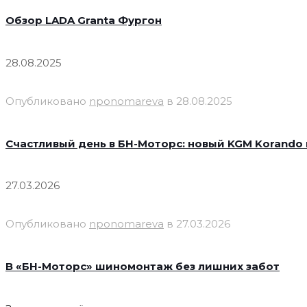
Обзор LADA Granta Фургон
28.08.2025
Опубликовано
nponomareva
в
28.08.2025
Счастливый день в БН-Моторс: новый KGM Korando 
27.03.2026
Опубликовано
nponomareva
в
27.03.2026
В «БН-Моторс» шиномонтаж без лишних забот