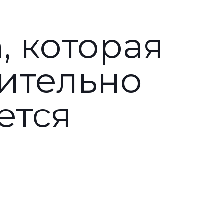
, которая
ительно
ется