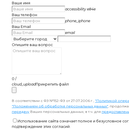
Ваше имя
accessibility e84e
Ваш телефон
phone_iphone
Ваш Email
email
Опишите ваш вопрос
0
/
cloud_upload
Прикрепить файл
В соответствии с ФЗ №152-ФЗ от 27.07.2006 г.,
"Политикой опера
"Положением об обработке персональных данных"
, продолжа
передачу
Ваших персональных данных, в т.ч. для
предоставлени
Использование сайта означает полное и безусловное со
подтверждение этих согласий.