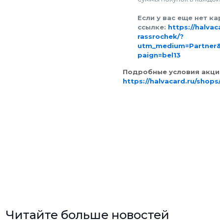
Если у вас еще нет к
ссылке:
https://halvac
rassrochek/?
utm_medium=Partner
paign=bel13
Подробные условия акци
https://halvacard.ru/shop
nponomareva
в
nponomareva
в
21.07.2025
06.05.2025
KGM В КЛИНЦАХ —
Читайте больше новостей
Присоединяйтесь к
БОЛЬШЕ, ЧЕМ