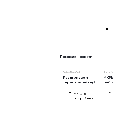
автопробегу BNM!
ПРЕЗЕНТАЦИЯ!
Похожие новости
03.08.2026
30.07
Разыгрываем
⚡ КР
термоконтейнер!
рабо
Читать
подробнее