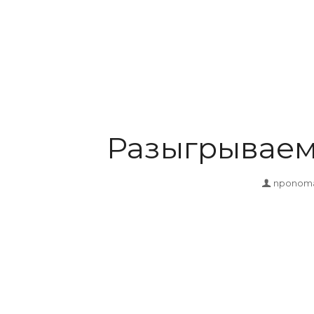
Разыгрываем
nponom
Акция "К