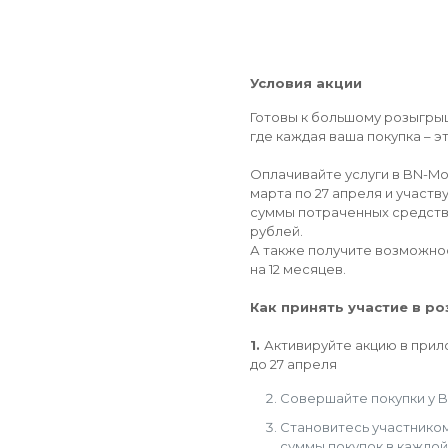
Условия акции
Готовы к большому розыгрыш
где каждая ваша покупка – э
Оплачивайте услуги в BN-Mot
марта по 27 апреля и участв
суммы потраченных средств 
рублей.
А также получите возможно
на 12 месяцев.
Как принять участие в р
1.
Активируйте акцию в прил
до 27 апреля
Совершайте покупки у B
Становитесь участнико
суммы покупок в каждой