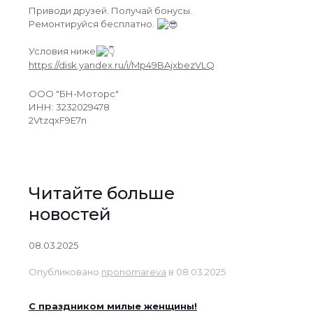
Приводи друзей. Получай бонусы.
Ремонтируйся бесплатно.
Условия ниже
https://disk.yandex.ru/i/Mp49BAjxbezVLQ
ООО "БН-Моторс"
ИНН: 3232029478
2VtzqxF9E7n
Читайте больше
новостей
08.03.2025
Опубликовано
nponomareva
в
08.03.2025
С праздником милые женщины!