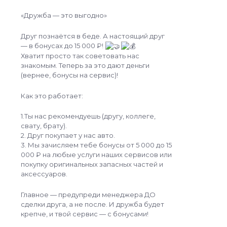
«Дружба — это выгодно»
Друг познаётся в беде. А настоящий друг
— в бонусах до 15 000 ₽!
Хватит просто так советовать нас
знакомым. Теперь за это дают деньги
(вернее, бонусы на сервис)!
Как это работает:
1.Ты нас рекомендуешь (другу, коллеге,
свату, брату).
2. Друг покупает у нас авто.
3. Мы зачисляем тебе бонусы от 5 000 до 15
000 ₽ на любые услуги наших сервисов или
покупку оригинальных запасных частей и
аксессуаров.
Главное — предупреди менеджера ДО
сделки друга, а не после. И дружба будет
крепче, и твой сервис — с бонусами!