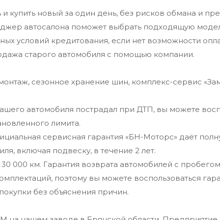
 и купить новый за один день, без рисков обмана и п
жер автосалона поможет выбрать подходящую модель,
х условий кредитования, если нет возможности оплат
одажа старого автомобиля с помощью компании.
онтаж, сезонное хранение шин, комплекс-сервис «Зам
вашего автомобиля пострадал при ДТП, вы можете восп
ановленного лимита.
ициальная сервисная гарантия «БН-Моторс» даёт полн
я, включая подвеску, в течение 2 лет.
ли 30 000 км. Гарантия возврата автомобилей с пробег
омплектаций, поэтому вы можете воспользоваться гар
покупки без объяснения причин.
 на нашем заводе в Брянской области. Предприятие