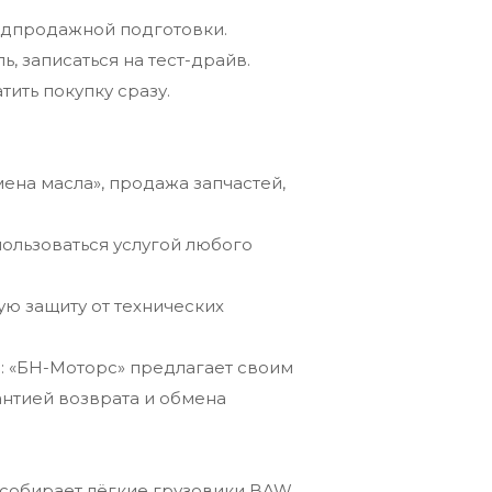
редпродажной подготовки.
 записаться на тест-драйв.
ить покупку сразу.
ена масла», продажа запчастей,
ользоваться услугой любого
ую защиту от технических
ом: «БН-Моторс» предлагает своим
антией возврата и обмена
 собирает лёгкие грузовики BAW