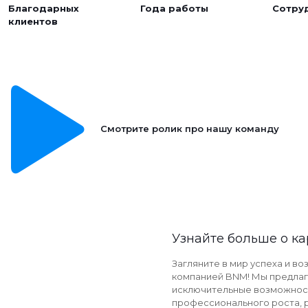
Благодарных
Года работы
Сотру
клиентов
Смотрите ролик про нашу команду
Узнайте больше о к
Загляните в мир успеха и в
компанией BNM! Мы предла
исключительные возможнос
профессионального роста, р