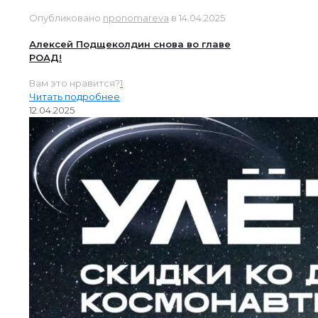
Опубликовано
nponomareva
в
14.04.2025
Алексей Подщеколдин снова во главе
РОАД!
Вам это нравится?
1
Читать подробнее
12.04.2025