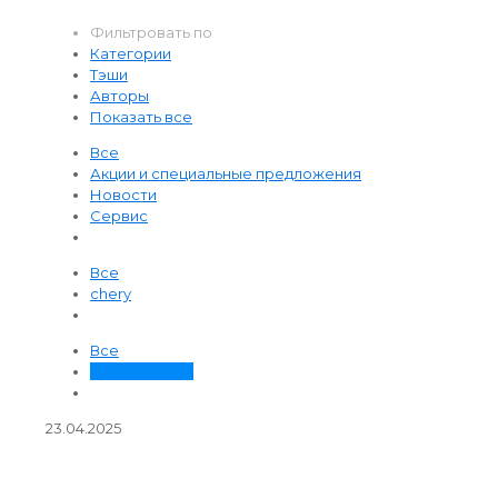
Фильтровать по
Категории
Тэши
Авторы
Показать все
Все
Акции и специальные предложения
Новости
Сервис
Все
chery
Все
nponomareva
23.04.2025