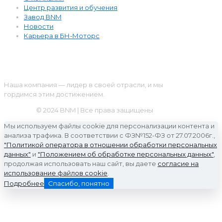
Центр развития и обучения
Завод BNM
Новости
Карьера в БН-Моторс
BNM
Наша компания — лидер в своей отрасли, и мы
гордимся этим достижением.
© 2024 BNM | Все права защищены
Мы используем файлы cookie для персонализации контента и
анализа трафика. В соответствии с ФЗ№152-ФЗ от 27.07.2006г.,
"Политикой оператора в отношении обработки персональных
данных"
и
"Положением об обработке персональных данных"
,
продолжая использовать наш сайт, вы даете
согласие на
использование файлов cookie
.
Подробнее
Спасибо, понятно